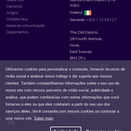
Sobre nós
Rathfarnham, Dublin, D14
A0X2
Carreiras
Ireland
Artigos
Contate-Nos
General:
+353 1 223 8727
meios de comunicação
Depoimentos
The Old Casino,
28 Fourth Avenue,
Hove,
East Sussex,
BN3 2PJ,
United Kingdom
Utilizamos cookies para personalizar o conteúdo, fornecer recursos de
General:
+44 20 3870 4553
mídia social e analisar nosso tráfego e dar suporte aos nossos
Toll-free :
+44 808 196 4553
clientes. Também compartilhamos informações sobre o seu uso do
nosso site com nossos parceiros de mídia social, publicidade e
Política de Privacidade
Aviso de Cookies
Termos e Condições
análise, que podem combiná-las com outras informações que você
Segurança
Acessibilidade
forneceu a eles ou que eles coletaram a partir do seu uso dos
serviços deles. Você consente com nossos cookies se continuar a
Entre em contato com o suporte
usar nosso site.
Saber mais